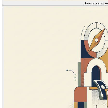
Asesoría
.com.e