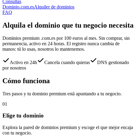
Consultas
Dominio
.com.es
Alquiler de dominios
FAQ
Alquila el dominio que tu
negocio necesita
Dominios premium .com.es por 100 euros al mes. Sin comprar, sin
permanencia, activo en 24 horas. El registro nunca cambia de
manos: tú lo usas, nosotros lo mantenemos.
Activo en 24h
Cancela cuando quieras
DNS gestionado
por nosotros
Cómo funciona
Tres pasos y tu dominio premium está apuntando a tu negocio.
01
Elige tu dominio
Explora la pared de dominios premium y escoge el que mejor encaja
con tu negocio.