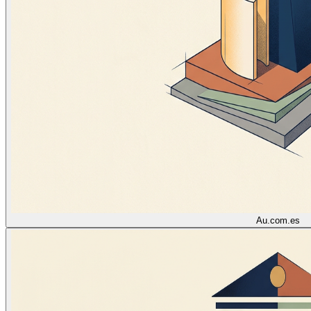
Au
.com.es