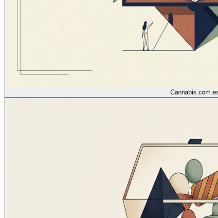
Cannabis
.com.e