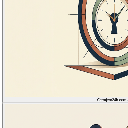
Cerrajero24h
.com.