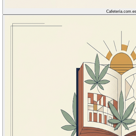
Cafetería
.com.e