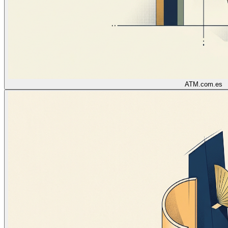
ATM
.com.es