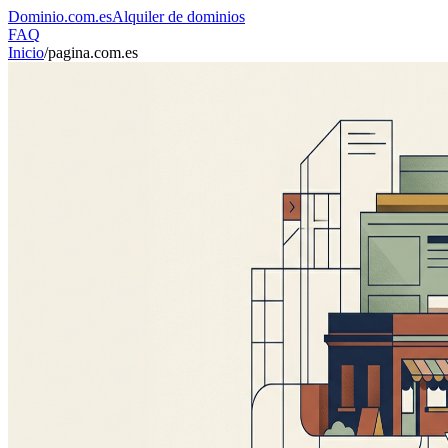
Dominio
.com.es
Alquiler de dominios
FAQ
Inicio
/
pagina.com.es