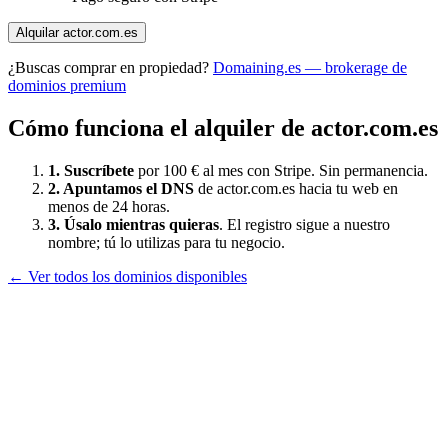
Alquilar
actor.com.es
¿Buscas comprar en propiedad?
Domaining.es — brokerage de
dominios premium
Cómo funciona el alquiler de
actor.com.es
1. Suscríbete
por 100 € al mes con Stripe. Sin permanencia.
2. Apuntamos el DNS
de
actor.com.es
hacia tu web en
menos de 24 horas.
3. Úsalo mientras quieras
. El registro sigue a nuestro
nombre; tú lo utilizas para tu negocio.
← Ver todos los dominios disponibles