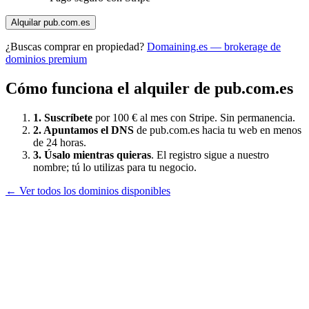
Alquilar
pub.com.es
¿Buscas comprar en propiedad?
Domaining.es — brokerage de
dominios premium
Cómo funciona el alquiler de
pub.com.es
1. Suscríbete
por 100 € al mes con Stripe. Sin permanencia.
2. Apuntamos el DNS
de
pub.com.es
hacia tu web en menos
de 24 horas.
3. Úsalo mientras quieras
. El registro sigue a nuestro
nombre; tú lo utilizas para tu negocio.
← Ver todos los dominios disponibles