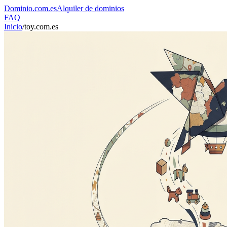
Dominio
.com.es
Alquiler de dominios
FAQ
Inicio
/
toy.com.es